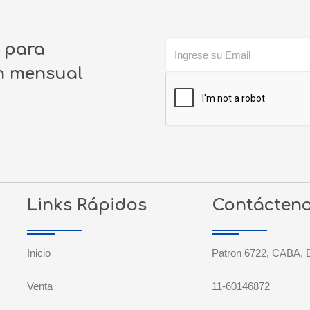
o para
ín mensual
Links Rápidos
Contácten
Inicio
Patron 6722, CABA, 
Venta
11-60146872